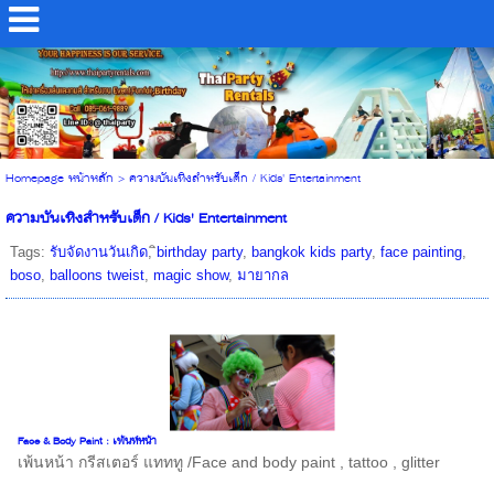
Homepage หน้าหลัก
>
ความบันเทิงสำหรับเด็ก / Kids' Entertainment
ความบันเทิงสำหรับเด็ก / Kids' Entertainment
Tags:
รับจัดงานวันเกิด
,
ิbirthday party
,
bangkok kids party
,
face painting
,
boso
,
balloons tweist
,
magic show
,
มายากล
Face & Body Paint : เพ้นท์หน้า
เพ้นหน้า กรีสเตอร์ แทททู /Face and body paint , tattoo , glitter