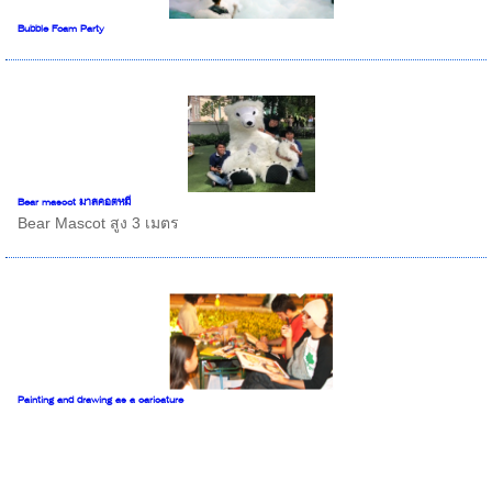
Bubble Foam Party
Bear mascot มาสคอตหมี
Bear Mascot สูง 3 เมตร
Painting and drawing as a caricature