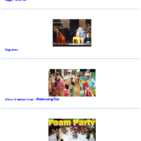
Magic : มายากล
Dog show
Clown & balloon twist : ตัวตลกแจกลูกโป่ง