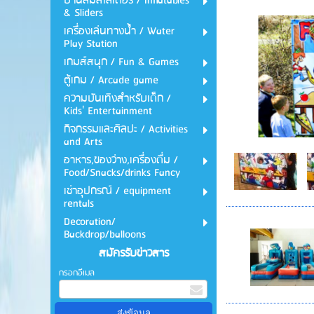
บ้านลมสไลเดอร์ / Inflatables
& Sliders
เครื่องเล่นทางน้ำ / Water
Play Station
เกมส์สนุก / Fun & Games
ตู้เกม / Arcade game
ความบันเทิงสำหรับเด็ก /
Kids' Entertainment
กิจกรรมและศิลปะ / Activities
and Arts
อาหาร,ของว่าง,เครื่องดื่ม /
Food/Snacks/drinks Fancy
เช่าอุปกรณ์ / equipment
rentals
Decoration/
Backdrop/balloons
สมัครรับข่าวสาร
กรอกอีเมล