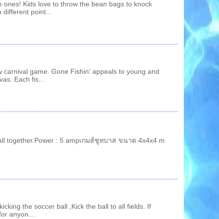
le ones! Kids love to throw the bean bags to knock
different point...
new carnival game. Gone Fishin' appeals to young and
vas. Each fis...
ll together.Power : 5 ampเกมส์ชูทบาส ขนาด 4x4x4 m
cking the soccer ball ,Kick the ball to all fields. If
for anyon...