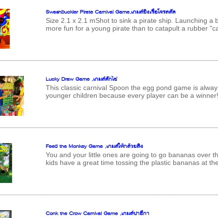
Swashbuckler Pirate Carnival Game,เกมส์ยิงเรือโจรสลัด
Size 2.1 x 2.1 mShot to sink a pirate ship. Launching a bo
more fun for a young pirate than to catapult a rubber "can
Lucky Draw Game ,เกมส์ตักไข่
This classic carnival Spoon the egg pond game is always
younger children because every player can be a winner
Feed the Monkey Game ,เกมส์ให้กล้วยลิง
You and your little ones are going to go bananas ove
kids have a great time tossing the plastic bananas at th
Conk the Crow Carnival Game ,เกมส์ปาอีกา