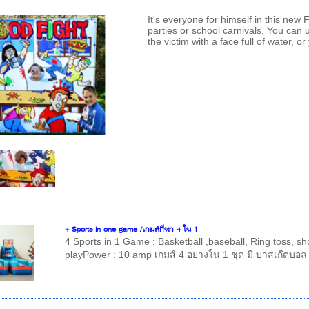
It's everyone for himself in this new
parties or school carnivals. You can
the victim with a face full of water,
4 Sports in one game /เกมส์กีฬา 4 ใน 1
4 Sports in 1 Game : Basketball ,baseball, Ring toss, sh
playPower : 10 amp เกมส์ 4 อย่างใน 1 ชุด มี บาสเก๊ตบอล