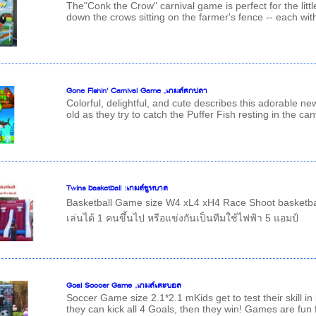
The"Conk the Crow" carnival game is perfect for the litt
down the crows sitting on the farmer's fence -- each with 
Gone Fishin' Carnival Game ,เกมส์ตกปลา
Colorful, delightful, and cute describes this adorable 
old as they try to catch the Puffer Fish resting in the can
Twins basketball :เกมส์ชูทบาส
Basketball Game size W4 xL4 xH4 Race Shoot basketba
เล่นได้ 1 คนขึ้นไป หรือแข่งกันเป็นทีมใช้ไฟฟ้า 5 แอมป์
Goal Soccer Game ,เกมส์เตะบอล
Soccer Game size 2.1*2.1 mKids get to test their skill in ki
they can kick all 4 Goals, then they win! Games are fun 