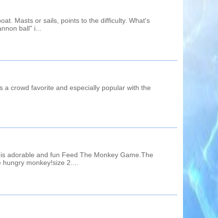
at. Masts or sails, points to the difficulty. What's
non ball" i...
 a crowd favorite and especially popular with the
!
r this adorable and fun Feed The Monkey Game.The
e hungry monkey!size 2....