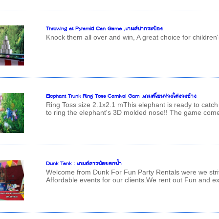
Throwing at Pyramid Can Game ,เกมส์ปากระป๋อง
Knock them all over and win, A great choice for children
Elephant Trunk Ring Toss Carnival Gam ,เกมส์โยนห่วงใส่งวงช้าง
Ring Toss size 2.1x2.1 mThis elephant is ready to catch 
to ring the elephant's 3D molded nose!! The game comes 
Dunk Tank : เกมส์สาวน้อยตกน้ำ
Welcome from Dunk For Fun Party Rentals were we striv
Affordable events for our clients.We rent out Fun and exc