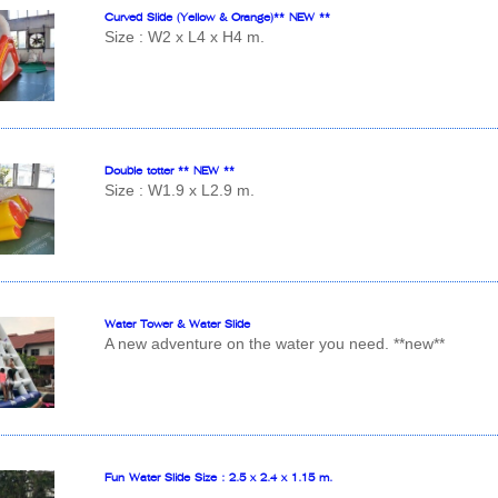
Curved Slide (Yellow & Orange)** NEW **
Size : W2 x L4 x H4 m.
Double totter ** NEW **
Size : W1.9 x L2.9 m.
Water Tower & Water Slide
A new adventure on the water you need. **new**
Fun Water Slide Size : 2.5 x 2.4 x 1.15 m.