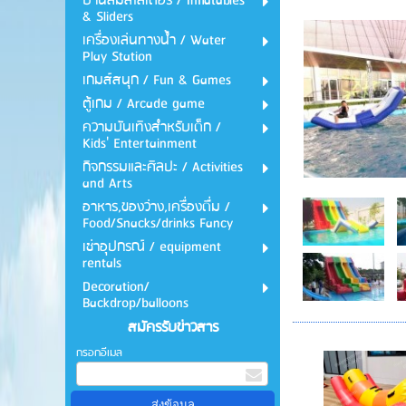
บ้านลมสไลเดอร์ / Inflatables
& Sliders
เครื่องเล่นทางน้ำ / Water
Play Station
เกมส์สนุก / Fun & Games
ตู้เกม / Arcade game
ความบันเทิงสำหรับเด็ก /
Kids' Entertainment
กิจกรรมและศิลปะ / Activities
and Arts
อาหาร,ของว่าง,เครื่องดื่ม /
Food/Snacks/drinks Fancy
เช่าอุปกรณ์ / equipment
rentals
Decoration/
Backdrop/balloons
สมัครรับข่าวสาร
กรอกอีเมล