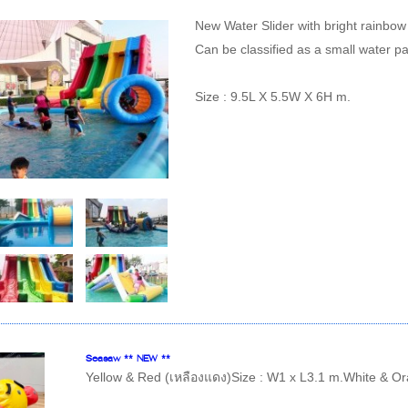
New Water
Slider
with
bright
rainbow
Can be classified as
a
small
water pa
Size : 9.5L X 5.5W X 6H m.
Seasaw ** NEW **
Yellow & Red (เหลืองแดง)Size : W1 x L3.1 m.White & Or