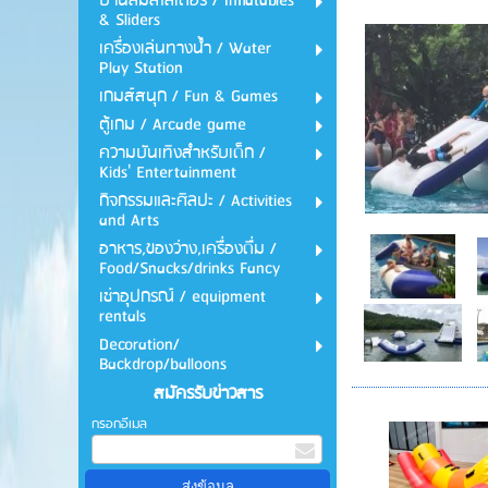
บ้านลมสไลเดอร์ / Inflatables
& Sliders
เครื่องเล่นทางน้ำ / Water
Play Station
เกมส์สนุก / Fun & Games
ตู้เกม / Arcade game
ความบันเทิงสำหรับเด็ก /
Kids' Entertainment
กิจกรรมและศิลปะ / Activities
and Arts
อาหาร,ของว่าง,เครื่องดื่ม /
Food/Snacks/drinks Fancy
เช่าอุปกรณ์ / equipment
rentals
Decoration/
Backdrop/balloons
สมัครรับข่าวสาร
กรอกอีเมล