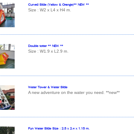
Curved Slide (Yellow & Orange)** NEW **
Size : W2 x L4 x H4 m.
Double totter ** NEW **
Size : W1.9 x L2.9 m.
Water Tower & Water Slide
A new adventure on the water you need. **new**
Fun Water Slide Size : 2.5 x 2.4 x 1.15 m.