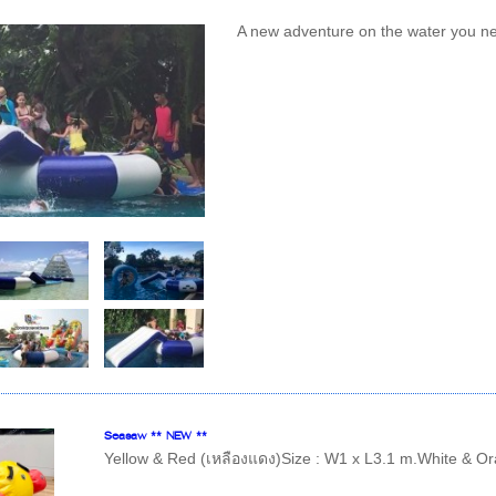
A new adventure on the water you n
Seasaw ** NEW **
Yellow & Red (เหลืองแดง)Size : W1 x L3.1 m.White & Or